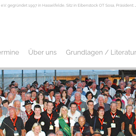
V. gegründet 1997 in Hasselfelde, Sitz in Eibenstock OT Sosa, Präsident: J
ermine
Über uns
Grundlagen / Literatu