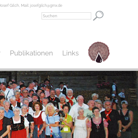
osef Gilch, Mail:
josefgilch@gmx.de
r
Publikationen
Links