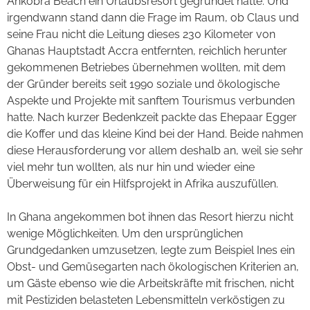
Ankobra Beach ein Urlaubsresort gegründet hatte. Und
irgendwann stand dann die Frage im Raum, ob Claus und
seine Frau nicht die Leitung dieses 230 Kilometer von
Ghanas Hauptstadt Accra entfernten, reichlich herunter
gekommenen Betriebes übernehmen wollten, mit dem
der Gründer bereits seit 1990 soziale und ökologische
Aspekte und Projekte mit sanftem Tourismus verbunden
hatte. Nach kurzer Bedenkzeit packte das Ehepaar Egger
die Koffer und das kleine Kind bei der Hand. Beide nahmen
diese Herausforderung vor allem deshalb an, weil sie sehr
viel mehr tun wollten, als nur hin und wieder eine
Überweisung für ein Hilfsprojekt in Afrika auszufüllen.
In Ghana angekommen bot ihnen das Resort hierzu nicht
wenige Möglichkeiten. Um den ursprünglichen
Grundgedanken umzusetzen, legte zum Beispiel Ines ein
Obst- und Gemüsegarten nach ökologischen Kriterien an,
um Gäste ebenso wie die Arbeitskräfte mit frischen, nicht
mit Pestiziden belasteten Lebensmitteln verköstigen zu